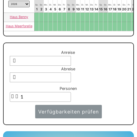
Sa.
So.
Mo.
Di.
Mi.
Do.
Fr.
Sa.
So.
Mo.
Di.
Mi.
Do.
Fr.
Sa.
So.
Mo.
Di.
Mi.
Do.
Fr.
Sa.
1
2
3
4
5
6
7
8
9
10
11
12
13
14
15
16
17
18
19
20
21
22
Haus Benny
Haus Meerforelle
Anreise
Abreise
Personen
Verfügbarkeiten prüfen